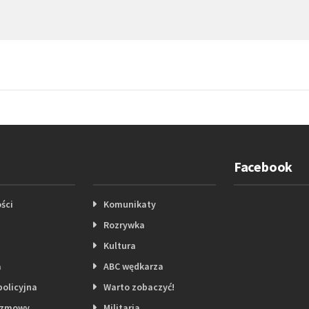
Facebook
ści
Komunikaty
Rozrywka
Kultura
a
ABC wędkarza
policyjna
Warto zobaczyć!
ozmowy
Militaria