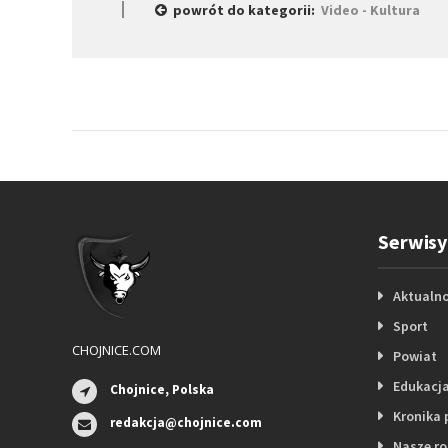
powrót do kategorii:
Video - Kultura
Serwisy
Aktualno
Sport
CHOJNICE.COM
Powiat
Edukacj
Chojnice, Polska
Kronika 
redakcja@chojnice.com
Nasze r