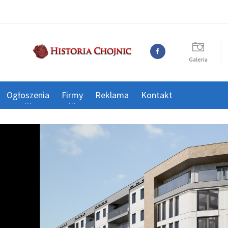
Galeria
Ogłoszenia
Firmy
Reklama
Kontakt