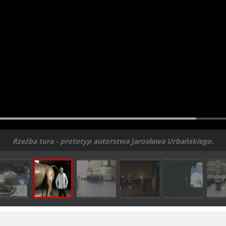
Rzeźba tura - prototyp autorstwa Jarosława Urbańskiego.