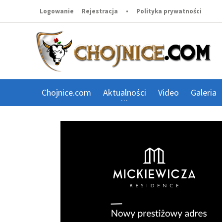
Logowanie
Rejestracja
•
Polityka prywatności
Chojnice.com
Aktualności
Video
Galeria