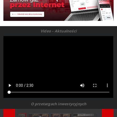
Video - Aktualności
O przetargach inwestycyjnych