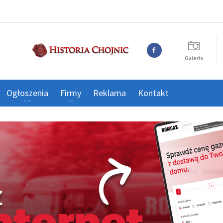
Galeria
Ogłoszenia
Firmy
Reklama
Kontakt