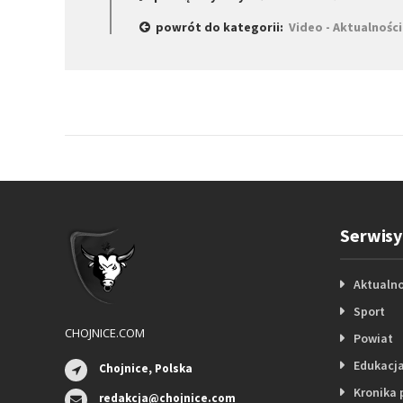
powrót do kategorii:
Video - Aktualności
Serwisy
Aktualno
Sport
CHOJNICE.COM
Powiat
Edukacj
Chojnice, Polska
Kronika 
redakcja@chojnice.com