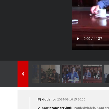
dodano:
2024-09-16 15:20:50
powiązany artykuł:
Poniedziałek. Konfer