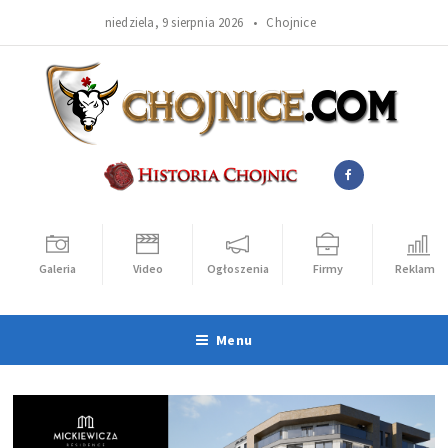
niedziela, 9 sierpnia 2026 •
Chojnice
Galeria
Video
Ogłoszenia
Firmy
Reklama
Menu