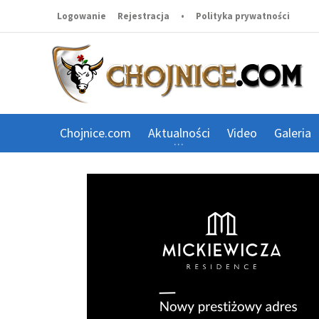
Logowanie
Rejestracja
•
Polityka prywatności
Chojnice.com
Aktualności
Video
Galeria