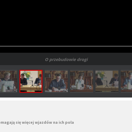
O przebudowie drogi
omagają się więcej wjazdów na ich pola