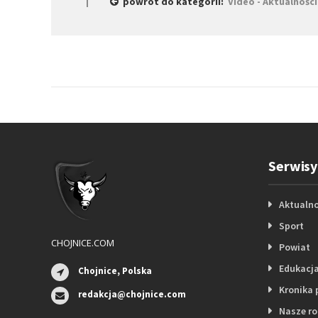
powrót do kategorii:
Video - Aktualności
Serwisy
Aktualno
Sport
CHOJNICE.COM
Powiat
Edukacj
Chojnice, Polska
Kronika 
redakcja@chojnice.com
Nasze r