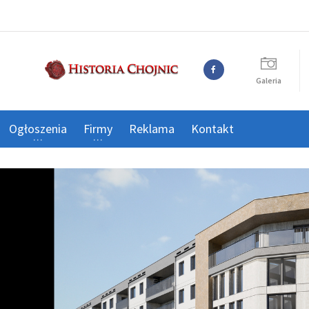
Galeria
Ogłoszenia
Firmy
Reklama
Kontakt