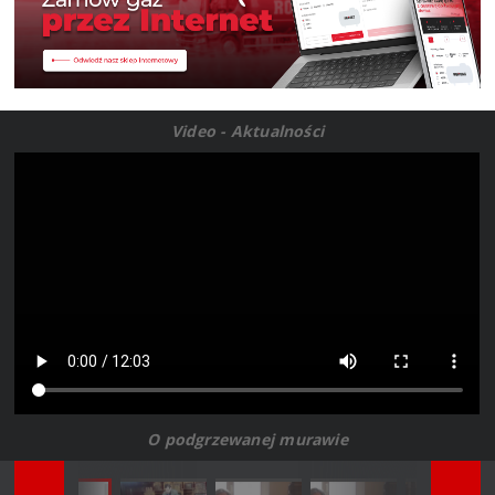
Video - Aktualności
O podgrzewanej murawie