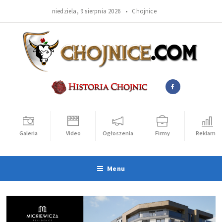
niedziela, 9 sierpnia 2026 •
Chojnice
Galeria
Video
Ogłoszenia
Firmy
Reklama
Menu