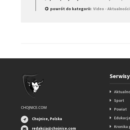
powrót do kategorii:
Video - Aktualności
Serwisy
Aktualno
Sport
CHOJNICE.COM
Powiat
Edukacj
Chojnice, Polska
Kronika 
redakcja@chojnice.com