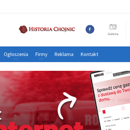
Galeria
Ogłoszenia
Firmy
Reklama
Kontakt