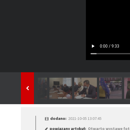
dodano:
2021-10-05 13:07:45
powiązany artykuł:
Otwarto wystawę fotog