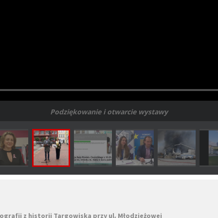
Podziękowanie i otwarcie wystawy
rafii z historii Targowiska przy ul. Młodzieżowej