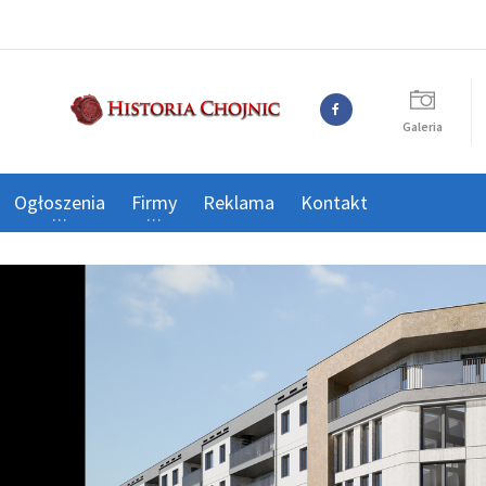
Galeria
Ogłoszenia
Firmy
Reklama
Kontakt