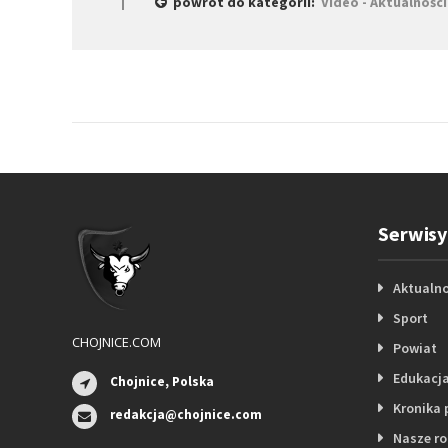
powrót do kategorii:
Video - Aktualności
Serwisy
Aktualno
Sport
CHOJNICE.COM
Powiat
Edukacj
Chojnice, Polska
Kronika 
redakcja@chojnice.com
Nasze r