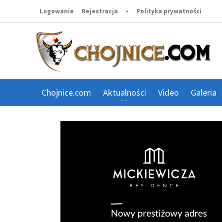
Logowanie
Rejestracja
•
Polityka prywatności
Chojnice.com
Aktualności
Video
Galeria