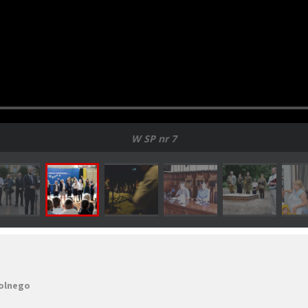
W SP nr 7
kolnego