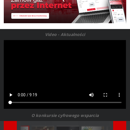
Video - Aktualności
O konkursie cyfrowego wsparcia