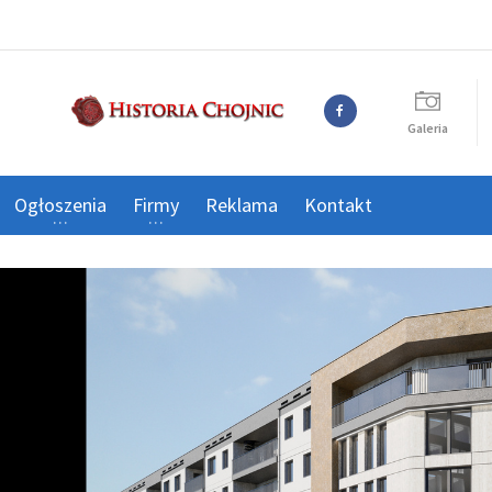
Galeria
Ogłoszenia
Firmy
Reklama
Kontakt