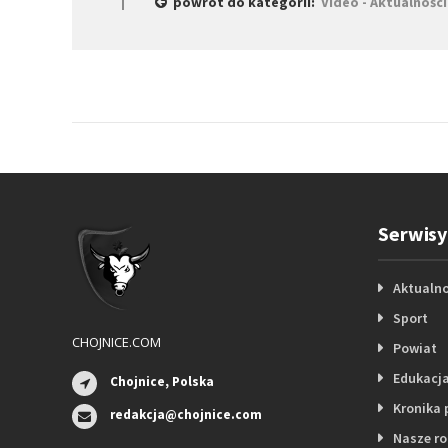
powrót do kategorii:
Video - Aktualności
Serwisy
Aktualno
Sport
CHOJNICE.COM
Powiat
Edukacj
Chojnice, Polska
Kronika 
redakcja@chojnice.com
Nasze r