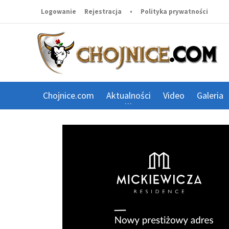
Logowanie
Rejestracja
•
Polityka prywatności
Chojnice.com
Aktualności
Video
Galeria