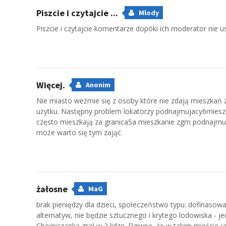
Piszcie i czytajcie ...
Mlody
Piszcie i czytajcie komentarze dopóki ich moderator nie usun
Więcej.
Anonim
Nie miasto weźmie się z osoby które nie zdają mieszk
użytku. Następny problem lokatorzy podnajmujacy6mieszk
często mieszkają za granica5a mieszkanie zgm podnajmuja
może warto się tym zająć.
żałosne
MaG
brak pieniędzy dla dzieci, społeczeństwo typu: dofinasow
alternatyw, nie będzie sztucznego i krytego lodowiska - j
Chojniczanka grał w 2 lidze. Dziwne, że w takim mieście j