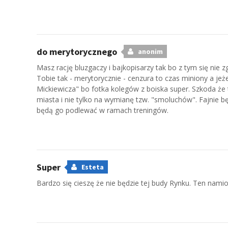
do merytorycznego
anonim
Masz rację bluzgaczy i bajkopisarzy tak bo z tym się nie z
Tobie tak - merytorycznie - cenzura to czas miniony a jeż
Mickiewicza" bo fotka kolegów z boiska super. Szkoda że
miasta i nie tylko na wymianę tzw. "smoluchów". Fajnie 
będą go podlewać w ramach treningów.
Super
Esteta
Bardzo się cieszę że nie będzie tej budy Rynku. Ten namio