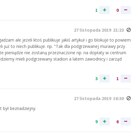
1
0
27 listopada 2019 21:23
gadzam ale jeżeli ktoś publikuje jakiś artykuł i go blokuje to powiem
eli już to niech publikuje. np. "Tak dla podgrzewanej murawy przy
 te pieniądze nie zostaną przeznaczone np. na dopłaty w centrum
będziemy mieli podgrzewany stadion a latem zawodnicy i zarząd
3
1
27 listopada 2019 16:30
t był beznadziejny.
9
6