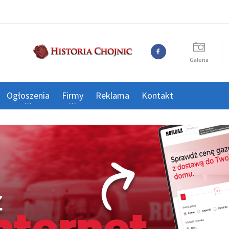
Galeria
Ogłoszenia
Firmy
Reklama
Kontakt