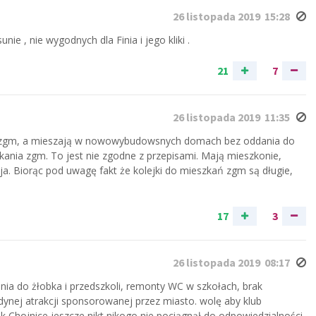
26 listopada 2019 15:28
ie , nie wygodnych dla Finia i jego kliki .
21
7
26 listopada 2019 11:35
ań zgm, a mieszają w nowowybudowsnych domach bez oddania do
ania zgm. To jest nie zgodne z przepisami. Mają mieszkonie,
. Biorąc pod uwagę fakt że kolejki do mieszkań zgm są długie,
17
3
26 listopada 2019 08:17
ania do żłobka i przedszkoli, remonty WC w szkołach, brak
edynej atrakcji sponsorowanej przez miasto. wolę aby klub
ak Chojnice jeszcze nikt nikogo nie pociągnął do odpowiedzialności.