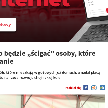
o będzie „ścigać” osoby, które
kanie
sób, które mieszkają w gotowych już domach, a nadal płacą
 na rzecz rozwoju chojnickiej kolei.
Podziel się: