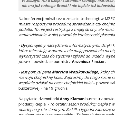
W zeszłym roku dzięki staraniom radnego Mariusza 
nie ma już radnego Brunki i nie będzie też lodowiska
Na konferencji mówił też o zmianie technologii w MZEC
miasta rozpoczyna procedurę sprawdzania czy chojnic
podatki. To nie jest restrykcja z mojej strony, ale m
zamieszkiwanie w niej powoduje konieczność płaceni
- Dysponujemy narzędziami informatycznymi, dzięki kt
które mieszkają w domu, a nie mają pozwolenia na uży
wykorzystać czas do stycznia i zgłosić do urzędu, wy
prawa
– powiedział burmistrz
Arseniusz Finster
.
- Jest pomysł pana
Marcina Wozikowskiego
, który c
rozwoju chojnickiej kolei. Zaprosimy do niego różne s
wspólnie działać na rzecz chojnickiej kolei
– powiedział
budżetowej – na 19 grudnia.
Na pytanie dziennikarki
Anny Klaman
burmistrz powied
produkcji ciepła.
- To ostatni sezon produkcji ciepła z
opartej na gazie ziemnym. Za kilka tygodni zaproszę o
dowiemy się więcej szczegółów. To jednak dobry ruch, 