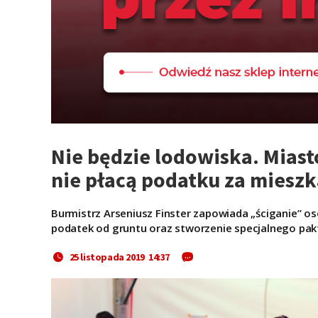
Nie będzie lodowiska. Miast
nie płacą podatku za miesz
Burmistrz Arseniusz Finster zapowiada „ściganie” o
podatek od gruntu oraz stworzenie specjalnego paktu
25 listopada 2019 14:37