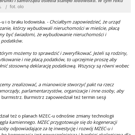
Brunki i samorządu osiedla stanęło lodowisko. W tym roku
.
|
fot. olo
-u i o braku lodowiska.
- Chciałbym zapowiedzieć, że urząd
zanie, którzy wybudowali nieruchomości w mieście, płacą
usimy być świadomi, że wybudowanie nieruchomości i
a podatków.
órym możemy to sprawdzić i zweryfikować. Jeżeli są rodziny,
tkowanie i nie płacą podatków, to uprzejmie proszę aby
pełnić stosowną deklarację podatkową. Wszyscy są równi wobec
hcemy zrealizować, a mianowicie stworzyć pakt na rzecz
amorządy, parlamentarzystów, organizacje i inne osoby, aby
 burmistrz. Burmistrz zapowiedział też termin sesji
ział też o planach MZEC-u odnośnie zmiany technologii
 węgla kamiennego. MZEC przygotowuje się do kogeneracji
soby odpowiadające za tę inwestycję i rozwój MZEC-u i
bo kogeneracja jest nowocześniejsza i bardziej ekologiczna dla