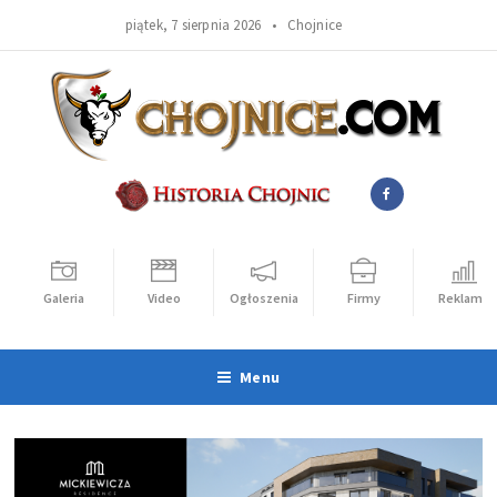
piątek, 7 sierpnia 2026 •
Chojnice
Galeria
Video
Ogłoszenia
Firmy
Reklama
Menu