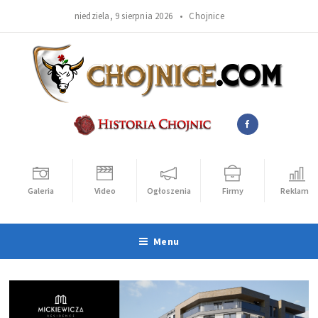
niedziela, 9 sierpnia 2026 •
Chojnice
Galeria
Video
Ogłoszenia
Firmy
Reklama
Menu