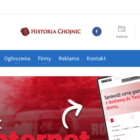
Galeria
Ogłoszenia
Firmy
Reklama
Kontakt