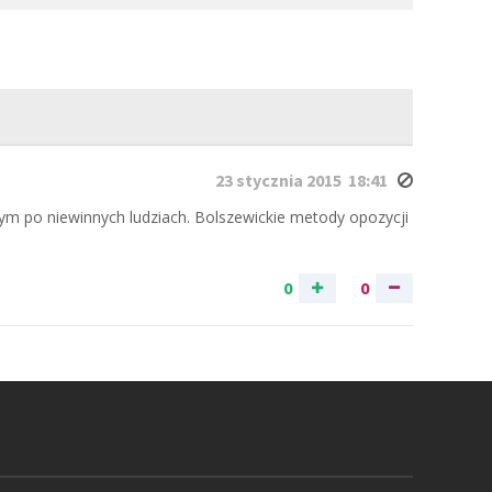
23 stycznia 2015 18:41
tym po niewinnych ludziach. Bolszewickie metody opozycji
0
0