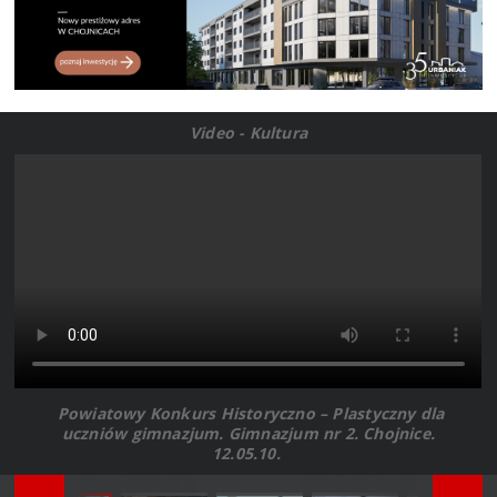
Video - Kultura
Powiatowy Konkurs Historyczno – Plastyczny dla
uczniów gimnazjum. Gimnazjum nr 2. Chojnice.
12.05.10.