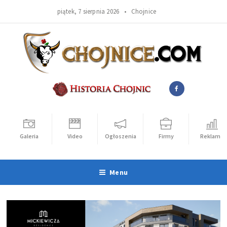
piątek, 7 sierpnia 2026 •
Chojnice
Galeria
Video
Ogłoszenia
Firmy
Reklama
Menu