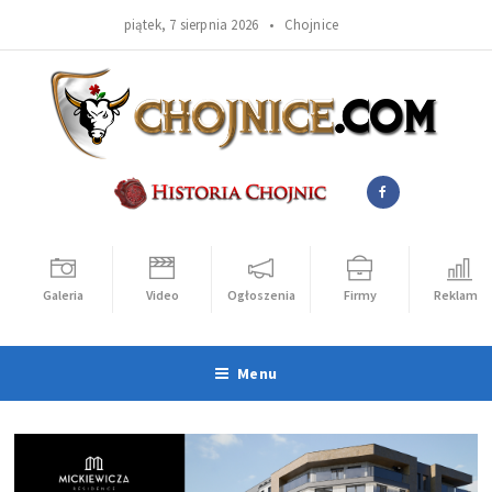
piątek, 7 sierpnia 2026 •
Chojnice
Galeria
Video
Ogłoszenia
Firmy
Reklama
Menu