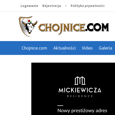
Logowanie
Rejestracja
•
Polityka prywatności
Chojnice.com
Aktualności
Video
Galeria