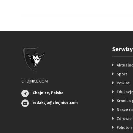
Serwisy
Aktualno
Sport
CHOJNICE.COM
Powiat
Edukacj
Chojnice, Polska
Kronika 
redakcja@chojnice.com
Nasze r
Zdrowie
Felieton