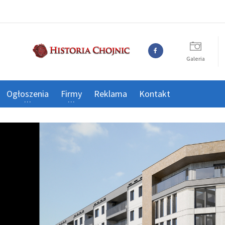
Galeria
Ogłoszenia
Firmy
Reklama
Kontakt