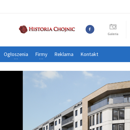
Galeria
Ogłoszenia
Firmy
Reklama
Kontakt