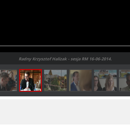
Radny Krzysztof Halizak - sesja RM 16-06-2014.