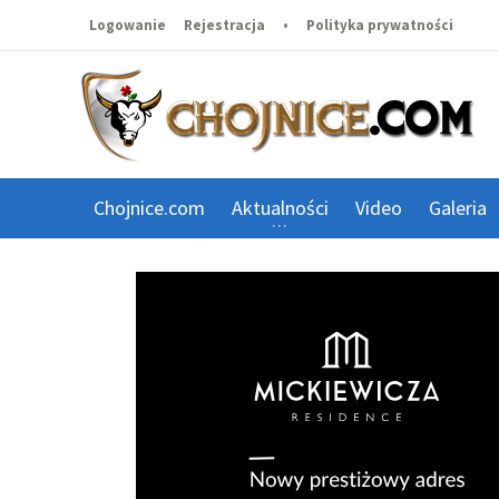
Logowanie
Rejestracja
•
Polityka prywatności
Chojnice.com
Aktualności
Video
Galeria