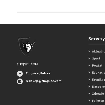
Serwisy
Aktualno
Sport
CHOJNICE.COM
Powiat
Edukacj
Chojnice, Polska
Kronika 
redakcja@chojnice.com
Nasze r
Zdrowie
Felieton