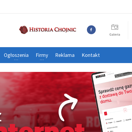
Galeria
Ogłoszenia
Firmy
Reklama
Kontakt