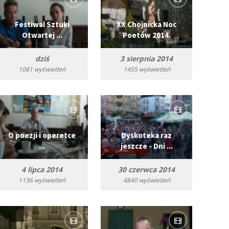
Festiwal Sztuki
XX Chojnicka Noc
Otwartej ...
Poetów 2014.
dziś
3 sierpnia 2014
1081 wyświetleń
1455 wyświetleń
O poezji i operetce
Dyskoteka raz
...
jeszcze - Dni ...
4 lipca 2014
30 czerwca 2014
1136 wyświetleń
4840 wyświetleń