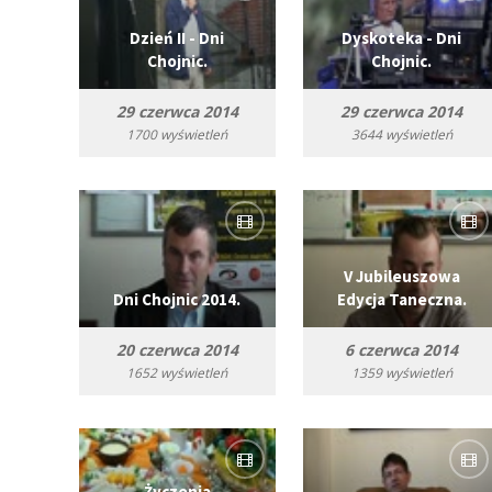
Dzień II - Dni
Dyskoteka - Dni
Chojnic.
Chojnic.
29 czerwca 2014
29 czerwca 2014
1700 wyświetleń
3644 wyświetleń
V Jubileuszowa
Dni Chojnic 2014.
Edycja Taneczna.
20 czerwca 2014
6 czerwca 2014
1652 wyświetleń
1359 wyświetleń
Życzenia