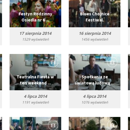
Festyn Rodzinny
Blues Chojnice
Osiedla nr 6 ...
Festiwal.
17 sierpnia 2014
16 sierpnia 2014
1529 wyświetleń
1456 wyświetleń
Teatralna Fiesta w
Spotkania ze
ten weekend ...
światową ludową ...
4 lipca 2014
4 lipca 2014
1191 wyświetleń
1076 wyświetleń