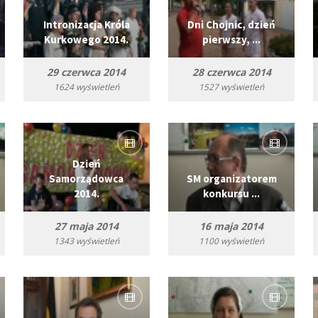
Intronizacja Króla
Dni Chojnic, dzień
Kurkowego 2014.
pierwszy, ...
29 czerwca 2014
28 czerwca 2014
1624 wyświetleń
1527 wyświetleń
Dzień
Samorządowca
SM organizatorem
2014.
konkursu ...
27 maja 2014
16 maja 2014
1343 wyświetleń
1100 wyświetleń