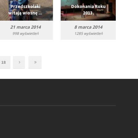
Przedszkolaki
Dokonania Roku
witają wiosnę ...
2013.
21 marca 2014
8 marca 2014
998 wyświetleń
1285 wyświetleń
18