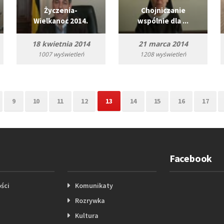
Życzenia-
Chojniczanie
Wielkanoc 2014.
wspólnie dla ...
18 kwietnia 2014
21 marca 2014
1007 wyświetleń
1208 wyświetleń
9
10
11
12
13
14
15
16
17
Facebook
ści
Komunikaty
Rozrywka
Kultura