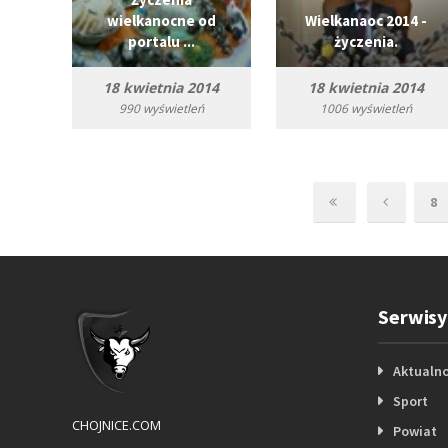
wielkanocne od
Wielkanaoc 2014 -
portalu ...
życzenia.
18 kwietnia 2014
18 kwietnia 2014
990 wyświetleń
1006 wyświetleń
8
Serwisy
Aktualno
Sport
CHOJNICE.COM
Powiat