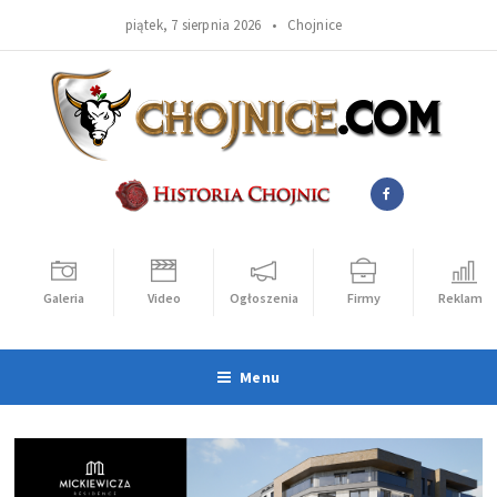
piątek, 7 sierpnia 2026 •
Chojnice
Galeria
Video
Ogłoszenia
Firmy
Reklama
Menu