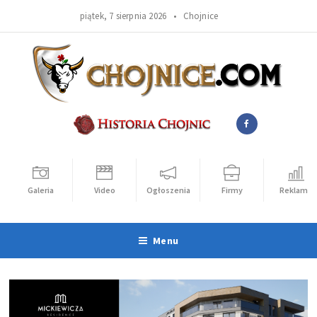
piątek, 7 sierpnia 2026 •
Chojnice
Galeria
Video
Ogłoszenia
Firmy
Reklama
Menu