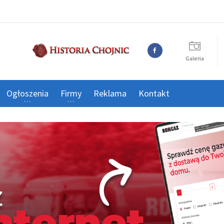
Galeria
Ogłoszenia
Firmy
Reklama
Kontakt