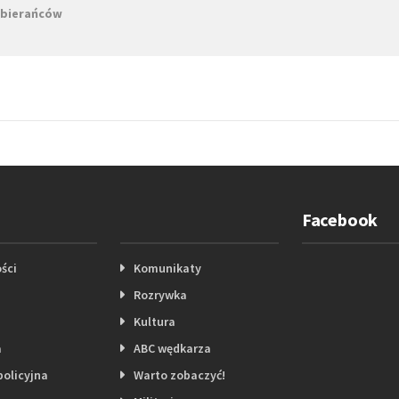
zebierańców
Facebook
ści
Komunikaty
Rozrywka
Kultura
a
ABC wędkarza
policyjna
Warto zobaczyć!