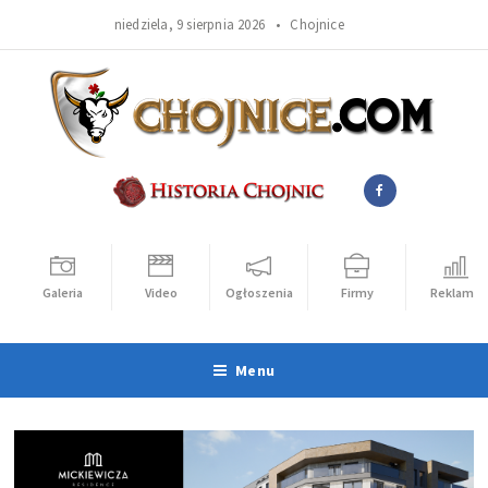
niedziela, 9 sierpnia 2026 •
Chojnice
Galeria
Video
Ogłoszenia
Firmy
Reklama
Menu