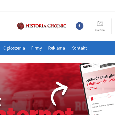
Galeria
Ogłoszenia
Firmy
Reklama
Kontakt