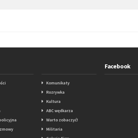
Facebook
ści
Komunikaty
Rozrywka
Kultura
a
ABC wędkarza
policyjna
Warto zobaczyć!
ozmowy
Militaria