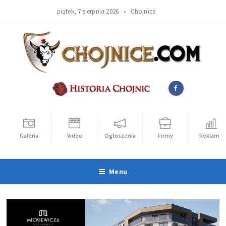
piątek, 7 sierpnia 2026 •
Chojnice
Galeria
Video
Ogłoszenia
Firmy
Reklama
Menu