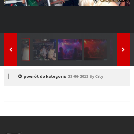
powrót do kategorii:
23-06-2012 By City