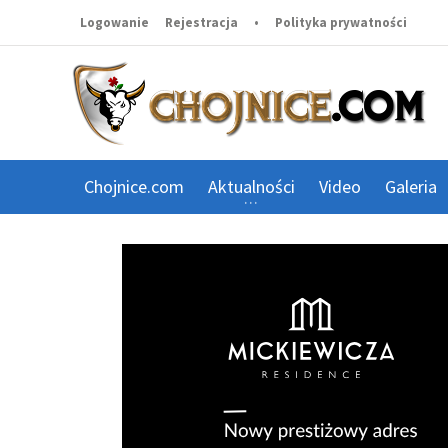
Logowanie
Rejestracja
•
Polityka prywatności
Chojnice.com
Aktualności
Video
Galeria