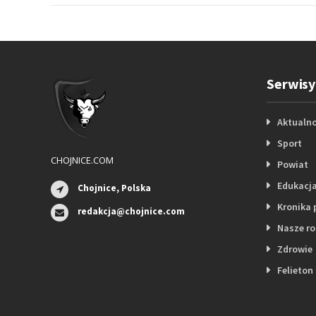
Serwisy
Aktualno
Sport
CHOJNICE.COM
Powiat
Edukacj
Chojnice, Polska
Kronika 
redakcja@chojnice.com
Nasze r
Zdrowie
Felieton