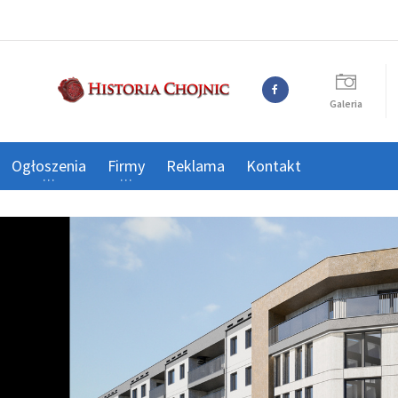
Galeria
Ogłoszenia
Firmy
Reklama
Kontakt