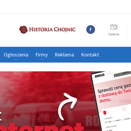
Galeria
Ogłoszenia
Firmy
Reklama
Kontakt