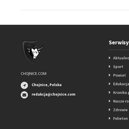
Serwisy
Aktualno
Sport
CHOJNICE.COM
Powiat
Edukacj
Chojnice, Polska
Kronika 
redakcja@chojnice.com
Nasze r
Zdrowie
Felieton