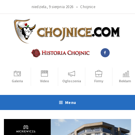
niedziela, 9 sierpnia 2026 •
Chojnice
Galeria
Video
Ogłoszenia
Firmy
Reklama
Menu