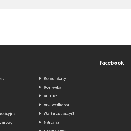
Facebook
ści
Komunikaty
Rozrywka
Kultura
a
ABC wędkarza
policyjna
Warto zobaczyć!
ozmowy
Militaria