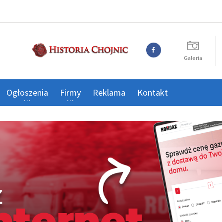
Galeria
Ogłoszenia
Firmy
Reklama
Kontakt