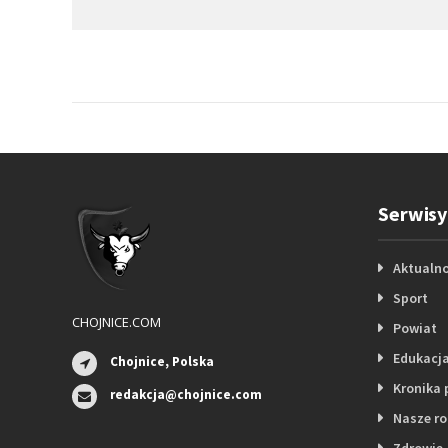
Serwisy
Aktualno
Sport
CHOJNICE.COM
Powiat
Edukacj
Chojnice, Polska
Kronika 
redakcja@chojnice.com
Nasze r