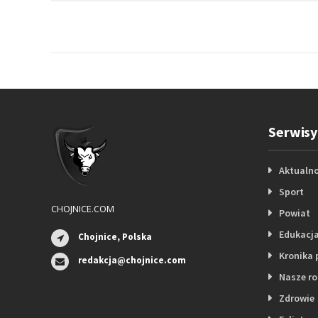
Serwisy
Aktualno
Sport
CHOJNICE.COM
Powiat
Edukacj
Chojnice, Polska
Kronika 
redakcja@chojnice.com
Nasze r
Zdrowie