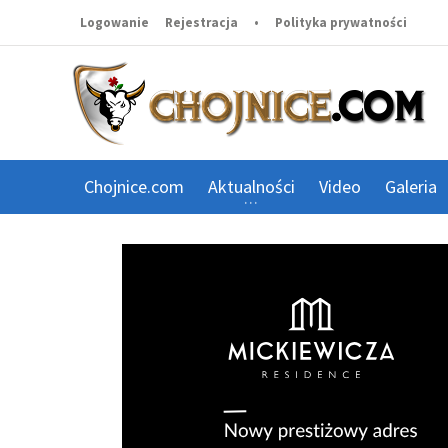
Logowanie
Rejestracja
•
Polityka prywatności
Chojnice.com
Aktualności
Video
Galeria