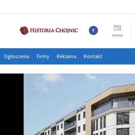
Galeria
Ogłoszenia
Firmy
Reklama
Kontakt