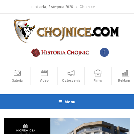
niedziela, 9 sierpnia 2026 •
Chojnice
Galeria
Video
Ogłoszenia
Firmy
Reklama
Menu