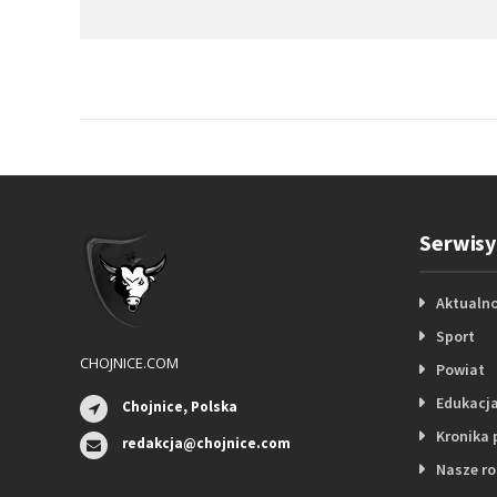
Serwisy
Aktualno
Sport
CHOJNICE.COM
Powiat
Edukacj
Chojnice, Polska
Kronika 
redakcja@chojnice.com
Nasze r