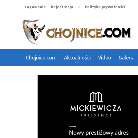
Logowanie
Rejestracja
•
Polityka prywatności
Chojnice.com
Aktualności
Video
Galeria