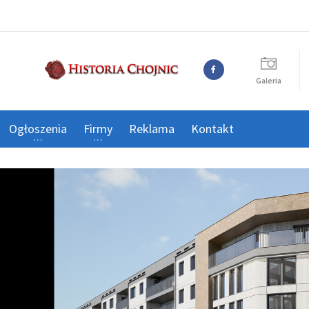
Galeria
Ogłoszenia
Firmy
Reklama
Kontakt