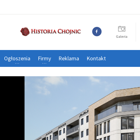
Galeria
Ogłoszenia
Firmy
Reklama
Kontakt