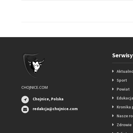
Serwisy
Aktualno
Sport
CHOJNICE.COM
Powiat
Edukacj
Chojnice, Polska
Kronika 
redakcja@chojnice.com
Nasze r
Zdrowie