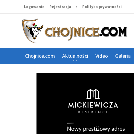
Logowanie
Rejestracja
•
Polityka prywatności
Chojnice.com
Aktualności
Video
Galeria