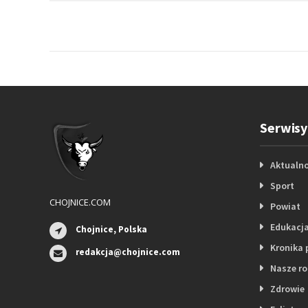
Serwisy
Aktualno
Sport
CHOJNICE.COM
Powiat
Edukacj
Chojnice, Polska
Kronika 
redakcja@chojnice.com
Nasze r
Zdrowie