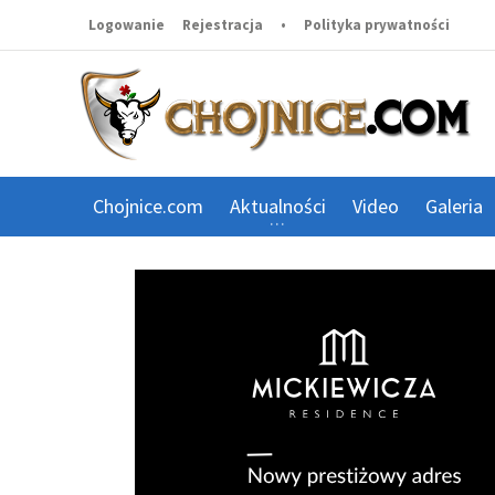
Logowanie
Rejestracja
•
Polityka prywatności
Chojnice.com
Aktualności
Video
Galeria