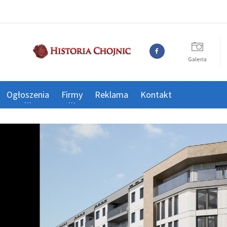
Galeria
Ogłoszenia
Firmy
Reklama
Kontakt