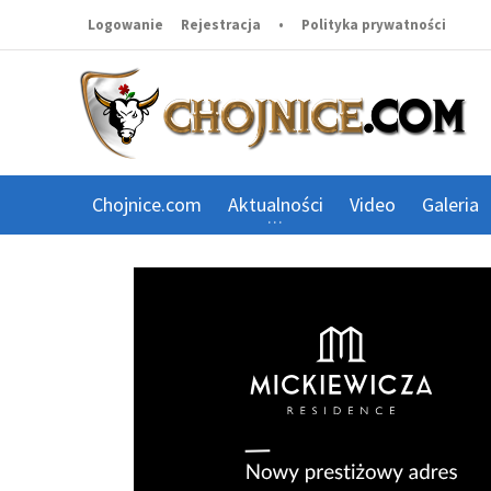
Logowanie
Rejestracja
•
Polityka prywatności
Chojnice.com
Aktualności
Video
Galeria