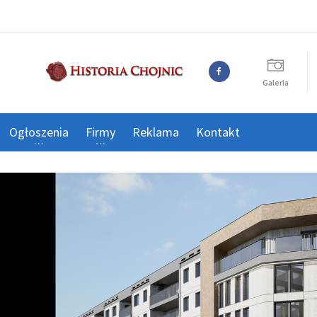
Galeria
Ogłoszenia
Firmy
Reklama
Kontakt