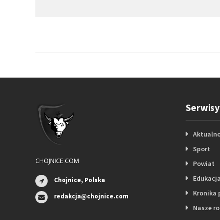
Serwisy
Aktualno
Sport
CHOJNICE.COM
Powiat
Edukacj
Chojnice, Polska
Kronika 
redakcja@chojnice.com
Nasze r