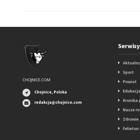
Serwisy
Aktualno
Sport
CHOJNICE.COM
Powiat
Edukacj
Chojnice, Polska
Kronika 
redakcja@chojnice.com
Nasze r
Zdrowie
Felieton