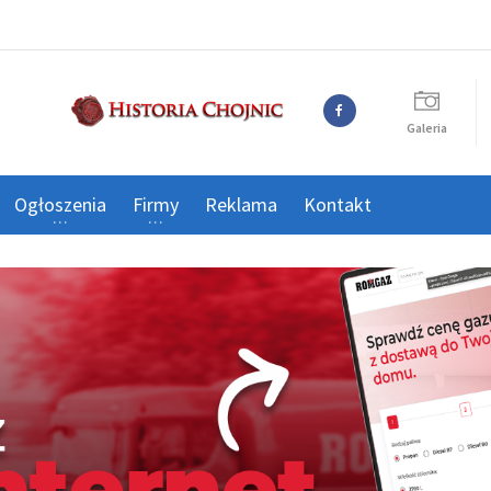
Galeria
Ogłoszenia
Firmy
Reklama
Kontakt