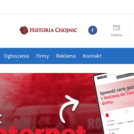
Galeria
Ogłoszenia
Firmy
Reklama
Kontakt