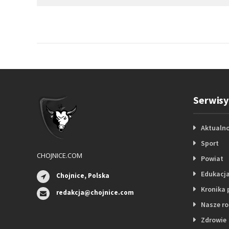
Serwisy
Aktualno
Sport
CHOJNICE.COM
Powiat
Edukacj
Chojnice, Polska
Kronika 
redakcja@chojnice.com
Nasze r
Zdrowie