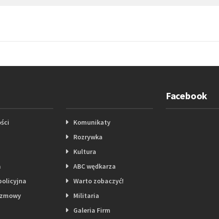
Facebook
ści
Komunikaty
Rozrywka
Kultura
a
ABC wędkarza
policyjna
Warto zobaczyć!
ozmowy
Militaria
Galeria Firm