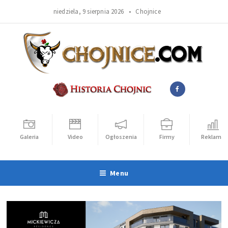
niedziela, 9 sierpnia 2026 •
Chojnice
Galeria
Video
Ogłoszenia
Firmy
Reklama
Menu