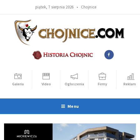
piątek, 7 sierpnia 2026 •
Chojnice
Galeria
Video
Ogłoszenia
Firmy
Reklama
Menu