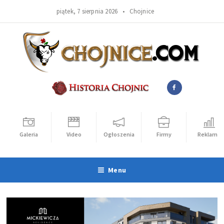
piątek, 7 sierpnia 2026 •
Chojnice
Galeria
Video
Ogłoszenia
Firmy
Reklama
Menu