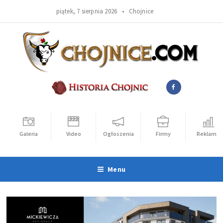
piątek, 7 sierpnia 2026 •
Chojnice
Galeria
Video
Ogłoszenia
Firmy
Reklama
Menu