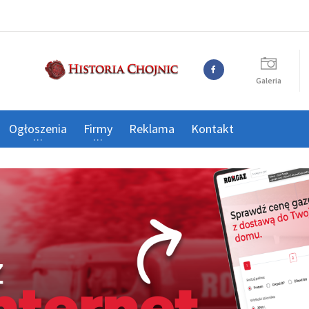
Galeria
Ogłoszenia
Firmy
Reklama
Kontakt