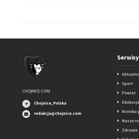
Serwisy
Aktualno
Sport
CHOJNICE.COM
Powiat
Edukacj
Chojnice, Polska
Kronika 
redakcja@chojnice.com
Nasze r
Zdrowie