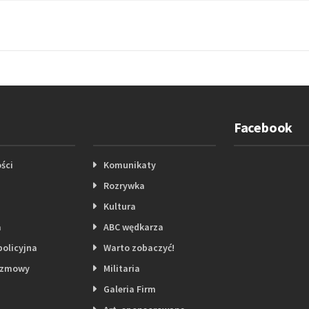
Facebook
ści
Komunikaty
Rozrywka
Kultura
a
ABC wędkarza
policyjna
Warto zobaczyć!
ozmowy
Militaria
Galeria Firm