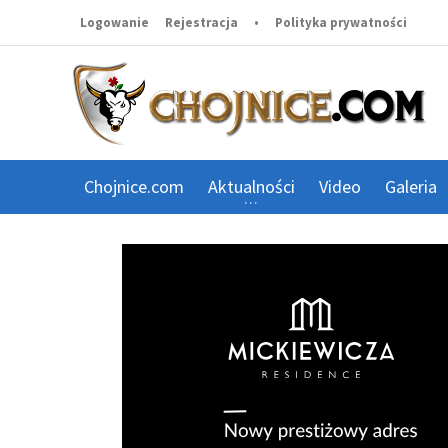
Logowanie
Rejestracja
•
Polityka prywatności
Chojnice.com
Aktualności
Video
Galeria