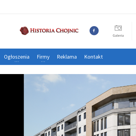
Galeria
Ogłoszenia
Firmy
Reklama
Kontakt