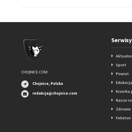
Serwisy
Aktualno
Sport
CHOJNICE.COM
Powiat
Edukacj
Chojnice, Polska
Kronika 
redakcja@chojnice.com
Nasze r
Zdrowie
Felieton