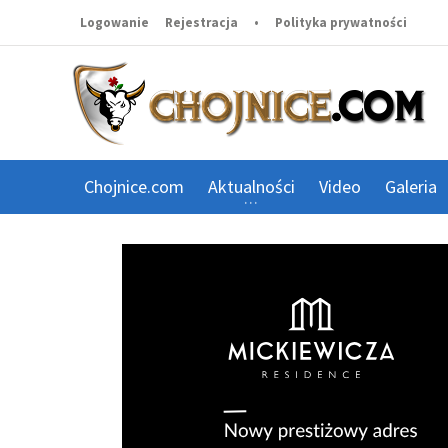
Logowanie
Rejestracja
•
Polityka prywatności
Chojnice.com
Aktualności
Video
Galeria