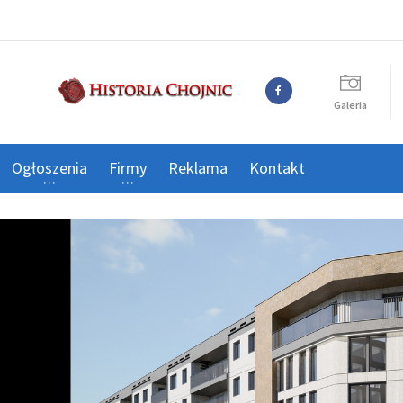
Galeria
Ogłoszenia
Firmy
Reklama
Kontakt