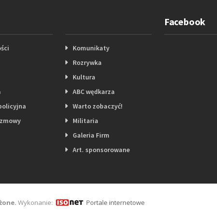
Facebook
ści
Komunikaty
Rozrywka
Kultura
a
ABC wędkarza
policyjna
Warto zobaczyć!
ozmowy
Militaria
Galeria Firm
Art. sponsorowane
żone.
Wykonanie:
Portale internetowe