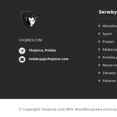
Serwisy
Aktualno
Sport
CHOJNICE.COM
Powiat
Edukacj
Chojnice, Polska
Kronika 
redakcja@chojnice.com
Nasze r
Zdrowie
Felieton
©
Copyright Chojnice.com 2016. Wszelkie prawa zastrze