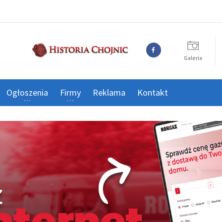
Galeria
Ogłoszenia
Firmy
Reklama
Kontakt