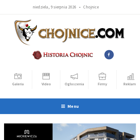
niedziela, 9 sierpnia 2026 •
Chojnice
Galeria
Video
Ogłoszenia
Firmy
Reklama
Menu