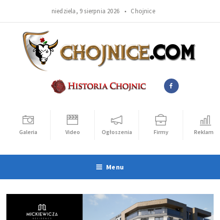
niedziela, 9 sierpnia 2026 •
Chojnice
Galeria
Video
Ogłoszenia
Firmy
Reklama
Menu