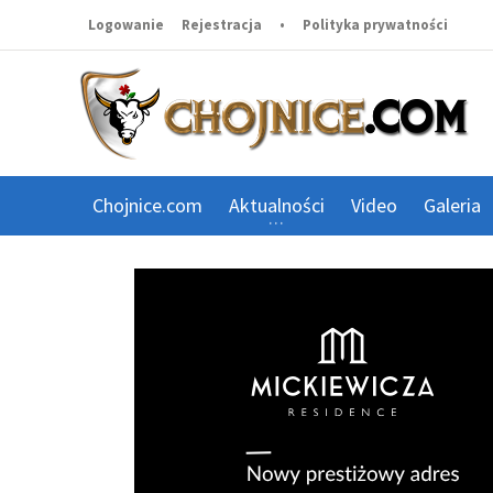
Logowanie
Rejestracja
•
Polityka prywatności
Chojnice.com
Aktualności
Video
Galeria