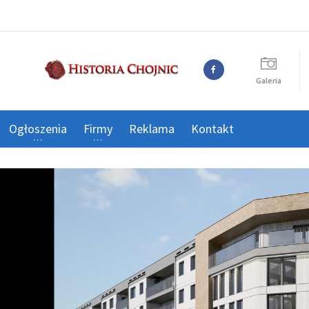
Galeria
Ogłoszenia
Firmy
Reklama
Kontakt